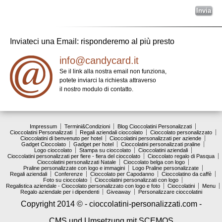
Inviateci una Email: risponderemo al più presto
info@candycard.it
Se il link alla nostra email non funziona,
potete inviarci la richiesta attraverso
il nostro modulo di contatto.
Impressum
Termini&Condizioni
Blog Cioccolatini Personalizzati
Cioccolatini Personalizzati
Regali aziendali cioccolato
Cioccolato personalizzato
Cioccolatini di benvenuto per hotel
Cioccolatini personalizzati per aziende
Gadget Cioccolato
Gadget per hotel
Cioccolatini personalizzati praline
Logo cioccolato
Stampa su cioccolato
Cioccolatini aziendali
Cioccolatini personalizzati per fiere - fiera del cioccolato
Cioccolato regalo di Pasqua
Cioccolatini personalizzati Natale
Cioccolato belga con logo
Praline personalizzate con logo e immagini
Logo Praline personalizzate
Regali aziendali
Conferenze
Cioccolato per Capodanno
Cioccolatino da caffè
Foto su cioccolato
Cioccolatini personalizzati con logo
Regalistica aziendale - Cioccolato personalizzato con logo e foto
Cioccolatini
Menu
Regalo aziendale per i dipendenti
Giveaway
Personalizzare cioccolatini
Copyright 2014 © - cioccolatini-personalizzati.com
-
CMS und Umsetzung mit SCEMOS