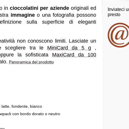
o in
cioccolatini per aziende
originali ed
Inviateci 
presto
ostra
immagine
o una fotografia possono
efinizione sulla superficie di eleganti
reatività non conoscono limiti. Lasciate un
e scegliere tra le
MiniCard da 5 g
,
pure la sofisticata
MaxiCard da 100
alo.
Panoramica del prodotto
 latte, fondente, bianco
lowpack con bordo dorato o neutro
ane