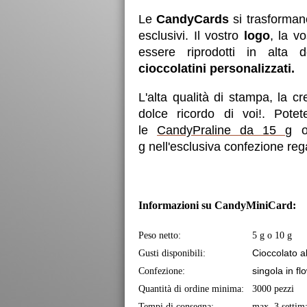
Le
CandyCards
si trasforman
esclusivi. Il vostro
logo
, la v
essere riprodotti in alta d
cioccolatini personalizzati.
L'alta qualità di stampa, la c
dolce ricordo di voi!.
Potet
le
CandyPraline da 15 g
op
g
nell'esclusiva confezione reg
Informazioni su CandyMiniCard:
Peso netto:
5 g o 10 g
Cioccolato al
Gusti disponibili:
singola in f
Confezione:
Quantità di ordine minima:
3000 pezzi
Tempi di consegna:
max. 3 settim