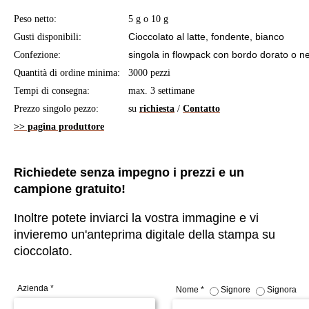
Peso netto:
5 g o 10 g
Cioccolato al latte, fondente, bianco
Gusti disponibili:
singola in flowpack con bordo dorato o n
Confezione:
Quantità di ordine minima:
3000 pezzi
Tempi di consegna:
max. 3 settimane
Prezzo singolo pezzo:
su
richiesta
/
Contatto
>> pagina produttore
Richiedete senza impegno i prezzi e un
campione gratuito!
Inoltre potete inviarci la vostra immagine e vi
invieremo un'anteprima digitale della stampa su
cioccolato.
Azienda *
Nome *
Signore
Signora