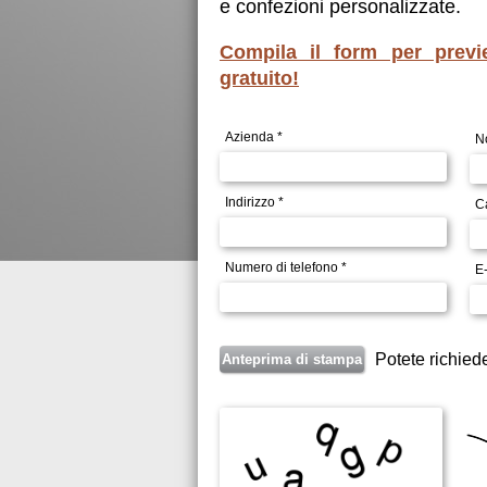
e confezioni personalizzate.
Compila il form per previ
gratuito!
Azienda *
N
Indirizzo *
C
Numero di telefono *
E-
Potete richied