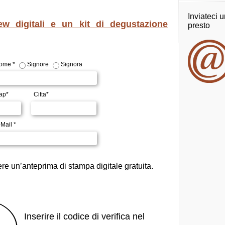
Inviateci 
ew digitali e un kit di degustazione
presto
ome *
Signore
Signora
ap*
Citta*
Mail *
ere un’anteprima di stampa digitale gratuita.
Inserire il codice di verifica nel