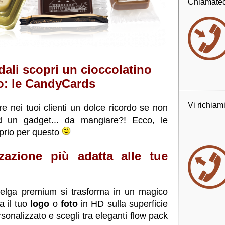
Chiamatec
ndali scopri un cioccolatino
to: le CandyCards
Vi richiam
re nei tuoi clienti un dolce ricordo se non
d un gadget... da mangiare?! Ecco, le
rio per questo
zzazione più adatta alle tue
 belga premium si trasforma in un magico
a il tuo
logo
o
foto
in HD sulla superficie
rsonalizzato e scegli tra eleganti flow pack