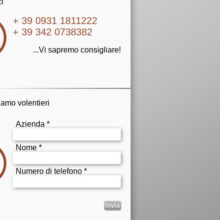
i
+ 39 0931 1811222
+ 39 342 0738382
...Vi sapremo consigliare!
iamo volentieri
Azienda *
Nome *
Numero di telefono *