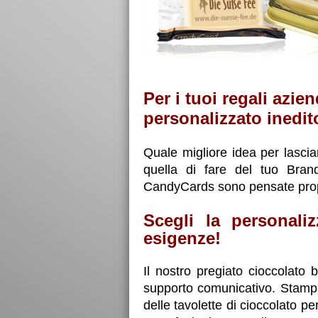
Per i tuoi regali azie
personalizzato inedi
Quale migliore idea per lascia
quella di fare del tuo Bran
CandyCards sono pensate prop
Scegli la personali
esigenze!
Il nostro pregiato cioccolato
supporto comunicativo. Stamp
delle tavolette di cioccolato pe