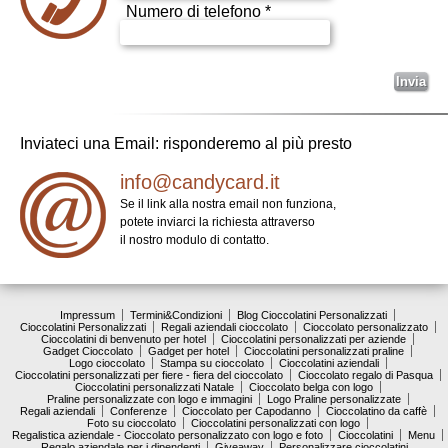
Numero di telefono *
Inviateci una Email: risponderemo al più presto
info@candycard.it
Se il link alla nostra email non funziona,
potete inviarci la richiesta attraverso
il nostro modulo di contatto.
Impressum
Termini&Condizioni
Blog Cioccolatini Personalizzati
Cioccolatini Personalizzati
Regali aziendali cioccolato
Cioccolato personalizzato
Cioccolatini di benvenuto per hotel
Cioccolatini personalizzati per aziende
Gadget Cioccolato
Gadget per hotel
Cioccolatini personalizzati praline
Logo cioccolato
Stampa su cioccolato
Cioccolatini aziendali
Cioccolatini personalizzati per fiere - fiera del cioccolato
Cioccolato regalo di Pasqua
Cioccolatini personalizzati Natale
Cioccolato belga con logo
Praline personalizzate con logo e immagini
Logo Praline personalizzate
Regali aziendali
Conferenze
Cioccolato per Capodanno
Cioccolatino da caffè
Foto su cioccolato
Cioccolatini personalizzati con logo
Regalistica aziendale - Cioccolato personalizzato con logo e foto
Cioccolatini
Menu
Regalo aziendale per i dipendenti
Giveaway
Personalizzare cioccolatini